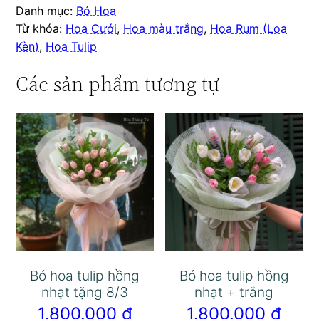
Danh mục:
Bó Hoa
Từ khóa:
Hoa Cưới
,
Hoa màu trắng
,
Hoa Rum (Loa
Kèn)
,
Hoa Tulip
Các sản phẩm tương tự
Bó hoa tulip hồng
Bó hoa tulip hồng
nhạt tặng 8/3
nhạt + trắng
1.800.000
₫
1.800.000
₫