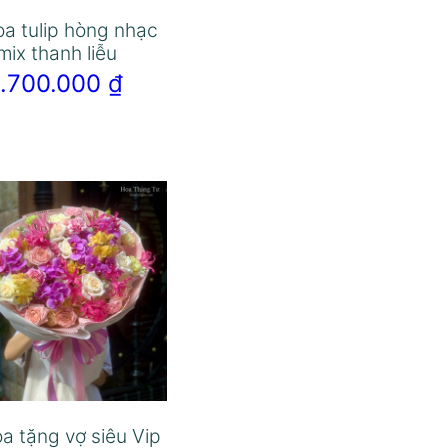
oa tulip hòng nhạc
mix thanh liễu
1.700.000
₫
a tặng vợ siêu Vip