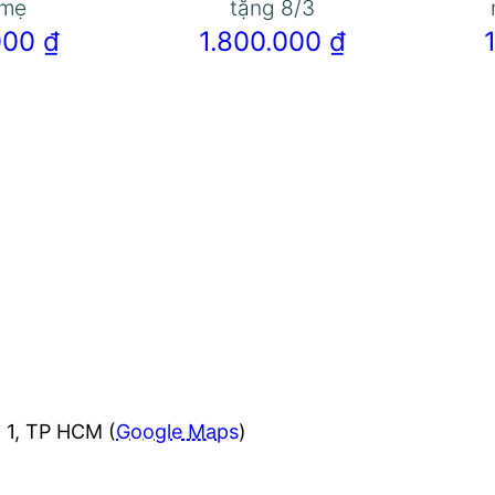
 mẹ
tặng 8/3
.000
₫
1.800.000
₫
 1, TP HCM (
Google Maps
)