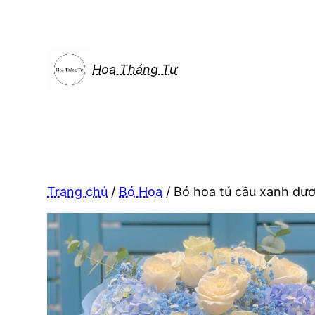
Chuyển
đến
phần
nội
Hoa Tháng Tư
dung
Trang chủ
/
Bó Hoa
/ Bó hoa tú cầu xanh dư