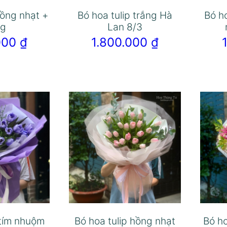
hồng nhạt +
Bó hoa tulip trắng Hà
Bó h
ng
Lan 8/3
.000
₫
1.800.000
₫
 tím nhuộm
Bó hoa tulip hồng nhạt
Bó ho