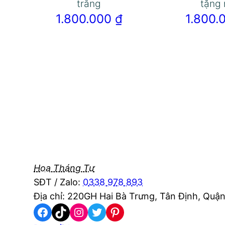
trắng
tặng
1.800.000
₫
1.800
Hoa Tháng Tư
SĐT / Zalo:
0338 978 893
Địa chỉ: 220GH Hai Bà Trưng, Tân Định, Quận
Facebook
TikTok
Instagram
Twitter
Pinterest