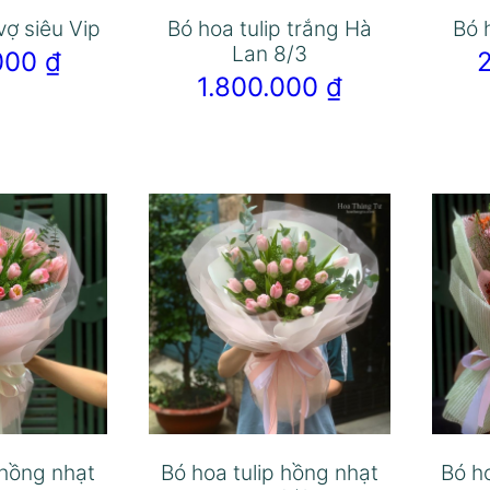
vợ siêu Vip
Bó hoa tulip trắng Hà
Bó 
Lan 8/3
.000
₫
1.800.000
₫
 hồng nhạt
Bó hoa tulip hồng nhạt
Bó h