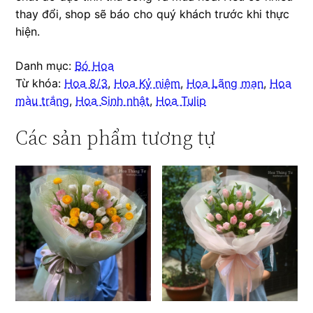
thay đổi, shop sẽ báo cho quý khách trước khi thực
hiện.
Danh mục:
Bó Hoa
Từ khóa:
Hoa 8/3
,
Hoa Kỷ niệm
,
Hoa Lãng mạn
,
Hoa
màu trắng
,
Hoa Sinh nhật
,
Hoa Tulip
Các sản phẩm tương tự