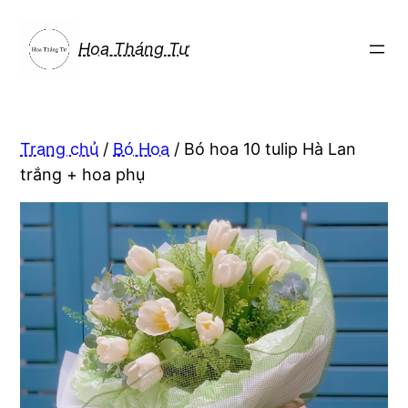
Chuyển
đến
Hoa Tháng Tư
phần
nội
dung
Trang chủ
/
Bó Hoa
/ Bó hoa 10 tulip Hà Lan
trắng + hoa phụ