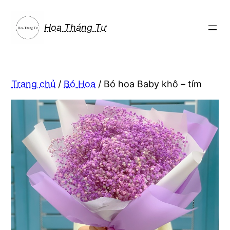
Chuyển
đến
Hoa Tháng Tư
phần
nội
dung
Trang chủ
/
Bó Hoa
/ Bó hoa Baby khô – tím