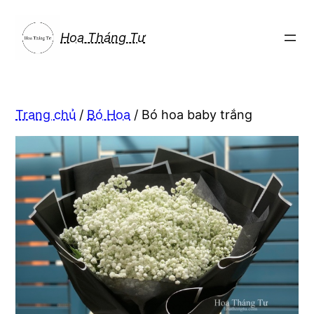
Chuyển
đến
Hoa Tháng Tư
phần
nội
dung
Trang chủ
/
Bó Hoa
/ Bó hoa baby trắng