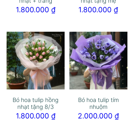
nhạt + trắng
nhạt tặng mẹ
1.800.000
₫
1.800.000
₫
Bó hoa tulip hồng
Bó hoa tulip tím
nhạt tặng 8/3
nhuộm
1.800.000
₫
2.000.000
₫