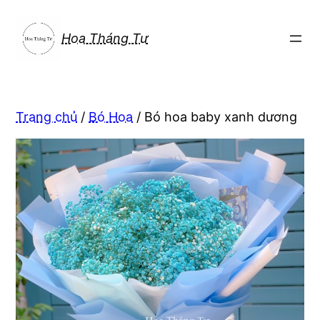
Chuyển
đến
Hoa Tháng Tư
phần
nội
dung
Trang chủ
/
Bó Hoa
/ Bó hoa baby xanh dương