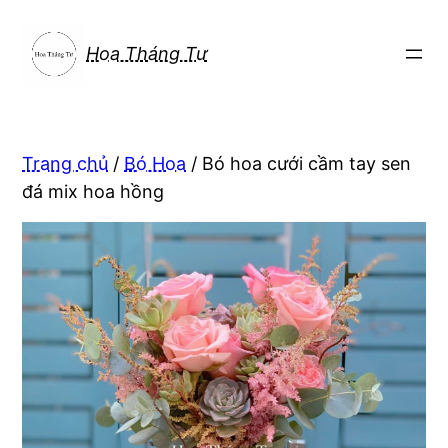
Chuyển
đến
Hoa Tháng Tư
phần
nội
dung
Trang chủ
/
Bó Hoa
/ Bó hoa cưới cầm tay sen
đá mix hoa hồng