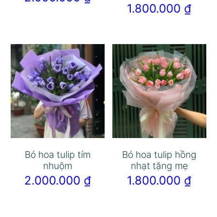
1.800.000
₫
Bó hoa tulip tím
Bó hoa tulip hồng
nhuộm
nhạt tặng mẹ
2.000.000
₫
1.800.000
₫