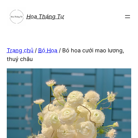
Chuyển
đến
Hoa Tháng Tư
phần
nội
dung
Trang chủ
/
Bó Hoa
/ Bó hoa cưới mao lương,
thuý châu