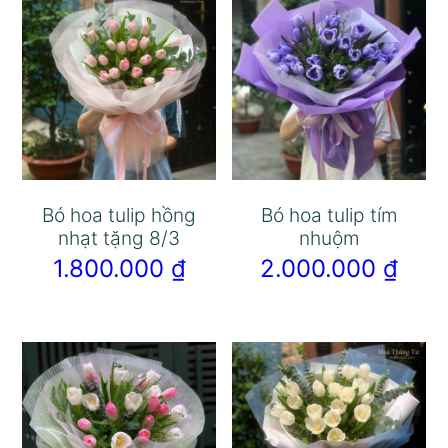
Bó hoa tulip hồng
Bó hoa tulip tím
nhạt tặng 8/3
nhuộm
1.800.000
₫
2.000.000
₫