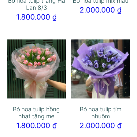
Bó hoa tulip trắng Hà
Bó hoa tulip mix màu
Lan 8/3
2.000.000
₫
1.800.000
₫
Bó hoa tulip hồng
Bó hoa tulip tím
nhạt tặng mẹ
nhuộm
1.800.000
₫
2.000.000
₫