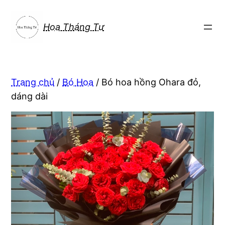
Chuyển
đến
Hoa Tháng Tư
phần
nội
dung
Trang chủ
/
Bó Hoa
/ Bó hoa hồng Ohara đỏ,
dáng dài