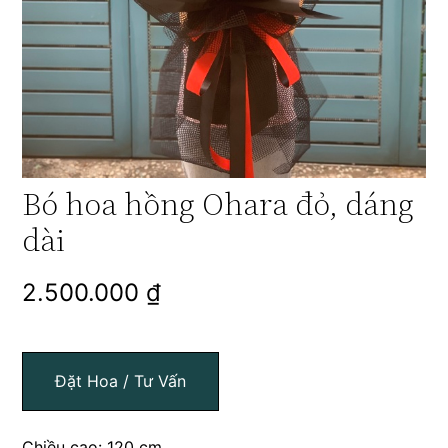
Bó hoa hồng Ohara đỏ, dáng
dài
2.500.000
₫
Đặt Hoa / Tư Vấn
Chiều cao: 120 cm