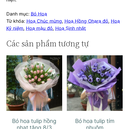
Danh mục:
Bó Hoa
Từ khóa:
Hoa Chúc mừng
,
Hoa Hồng Ohara đỏ
,
Hoa
Kỷ niệm
,
Hoa màu đỏ
,
Hoa Sinh nhật
Các sản phẩm tương tự
Bó hoa tulip hồng
Bó hoa tulip tím
nhạt tặng 8/3
nhuộm