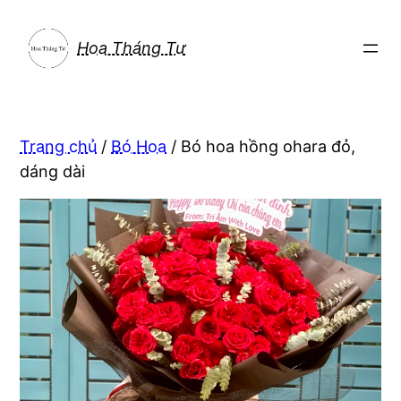
Chuyển
đến
Hoa Tháng Tư
phần
nội
dung
Trang chủ
/
Bó Hoa
/ Bó hoa hồng ohara đỏ,
dáng dài