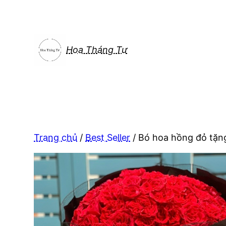
Chuyển
đến
phần
nội
Hoa Tháng Tư
dung
Trang chủ
/
Best Seller
/ Bó hoa hồng đỏ tặn