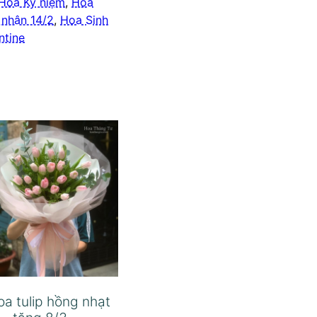
Hoa Kỷ niệm
,
Hoa
 nhân 14/2
,
Hoa Sinh
ntine
oa tulip hồng nhạt