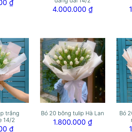
dáng dài 14/2
000
₫
4.000.000
₫
ip trắng
Bó 20 bông tulip Hà Lan
Bó 2
e 14/2
1.800.000
₫
000
₫