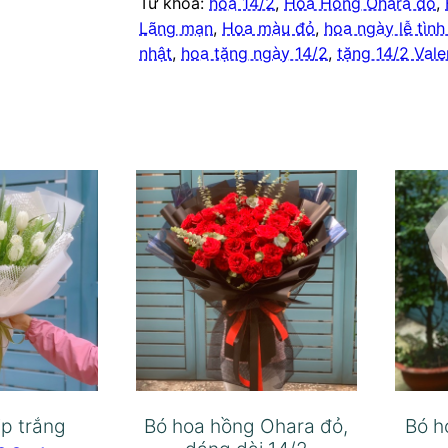
Từ khóa:
hoa 14/2
,
Hoa Hồng Ohara đỏ
,
Lãng mạn
,
Hoa màu đỏ
,
hoa ngày lễ tình
nhật
,
hoa tặng ngày 14/2
,
tặng 14/2 Vale
ip trắng
Bó hoa hồng Ohara đỏ,
Bó h