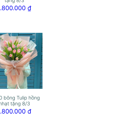
tặng 8/3
1.800.000
₫
0 bông Tulip hồng
nhạt tặng 8/3
1.800.000
₫