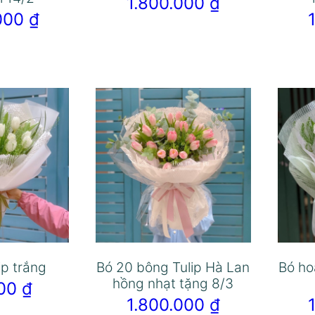
1.800.000
₫
.000
₫
ip trắng
Bó 20 bông Tulip Hà Lan
Bó ho
hồng nhạt tặng 8/3
000
₫
1.800.000
₫