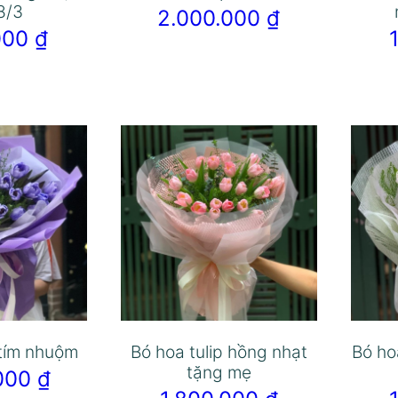
8/3
2.000.000
₫
.000
₫
 tím nhuộm
Bó hoa tulip hồng nhạt
Bó ho
tặng mẹ
.000
₫