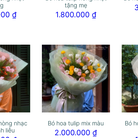
ng
tặng mẹ
.000
₫
1.800.000
₫
 hòng nhạc
Bó hoa tulip mix màu
Bó h
h liễu
2.000.000
₫