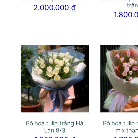
trắ
2.000.000
₫
1.800
Bó hoa tulip trắng Hà
Bó hoa tulip
Lan 8/3
mix than