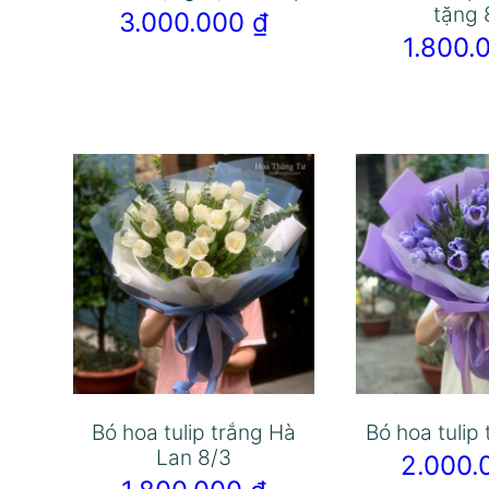
tặng 
3.000.000
₫
1.800
Bó hoa tulip trắng Hà
Bó hoa tulip
Lan 8/3
2.000