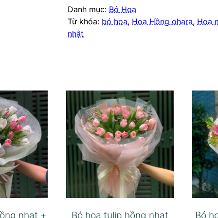
Danh mục:
Bó Hoa
Từ khóa:
bó hoa
,
Hoa Hồng ohara
,
Hoa 
nhật
hồng nhạt +
Bó hoa tulip hồng nhạt
Bó ho