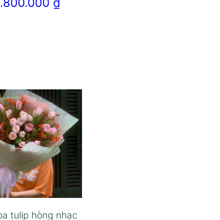
1.800.000
₫
oa tulip hòng nhạc