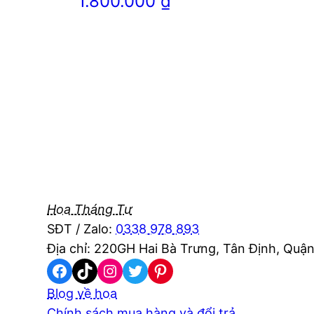
1.800.000
₫
Hoa Tháng Tư
SĐT / Zalo:
0338 978 893
Địa chỉ: 220GH Hai Bà Trưng, Tân Định, Quận
Facebook
TikTok
Instagram
Twitter
Pinterest
Blog về hoa
Chính sách mua hàng và đổi trả