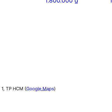
1.800.000
₫
 1, TP HCM (
Google Maps
)