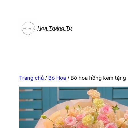
Chuyển
đến
phần
nội
Hoa Tháng Tư
dung
Trang chủ
/
Bó Hoa
/ Bó hoa hồng kem tặng