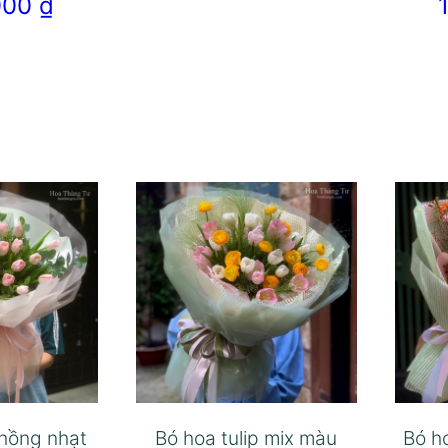
.000
₫
 hồng nhạt
Bó hoa tulip mix màu
Bó h