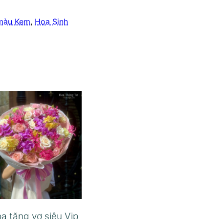
màu Kem
,
Hoa Sinh
a tặng vợ siêu Vip