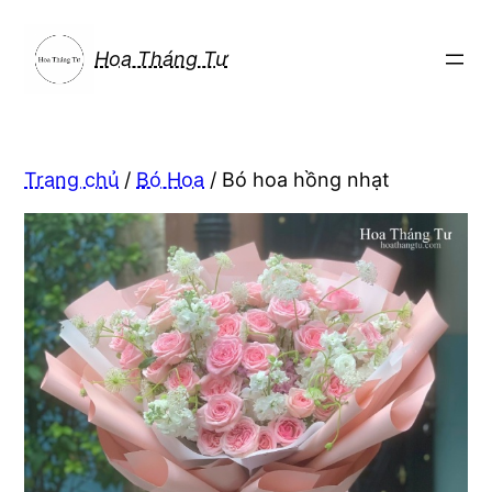
Chuyển
đến
Hoa Tháng Tư
phần
nội
dung
Trang chủ
/
Bó Hoa
/ Bó hoa hồng nhạt