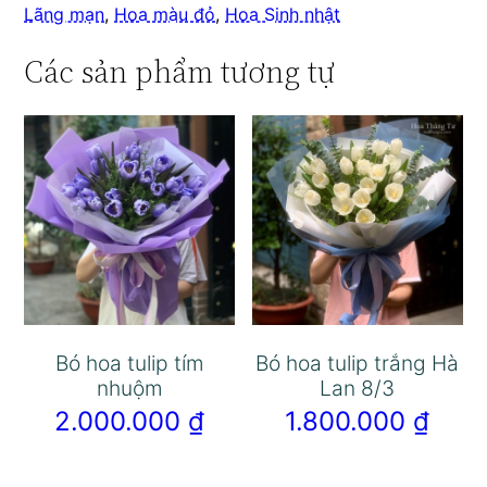
Lãng mạn
,
Hoa màu đỏ
,
Hoa Sinh nhật
Các sản phẩm tương tự
Bó hoa tulip tím
Bó hoa tulip trắng Hà
nhuộm
Lan 8/3
2.000.000
₫
1.800.000
₫