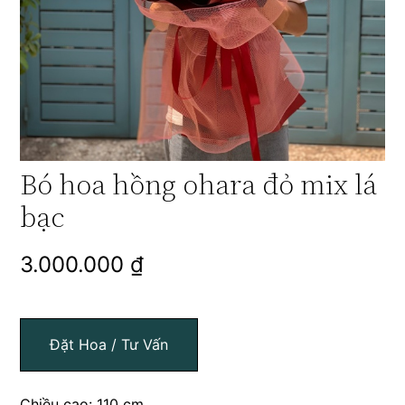
Bó hoa hồng ohara đỏ mix lá
bạc
3.000.000
₫
Đặt Hoa / Tư Vấn
Chiều cao: 110 cm