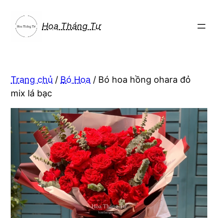
Chuyển
đến
Hoa Tháng Tư
phần
nội
dung
Trang chủ
/
Bó Hoa
/ Bó hoa hồng ohara đỏ
mix lá bạc