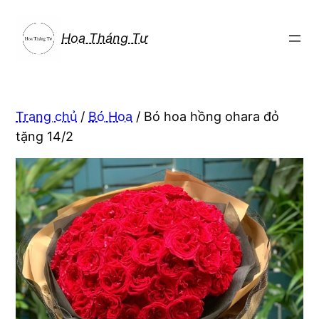
Chuyển
đến
Hoa Tháng Tư
phần
nội
dung
Trang chủ
/
Bó Hoa
/ Bó hoa hồng ohara đỏ
tặng 14/2