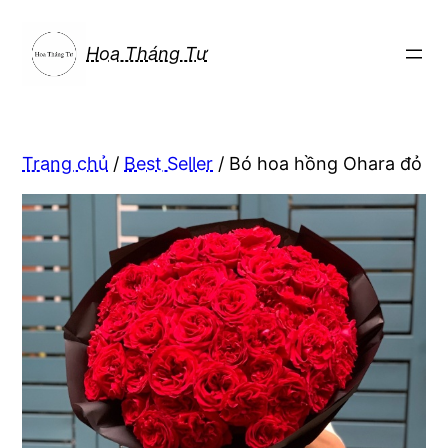
Chuyển
đến
Hoa Tháng Tư
phần
nội
dung
Trang chủ
/
Best Seller
/ Bó hoa hồng Ohara đỏ