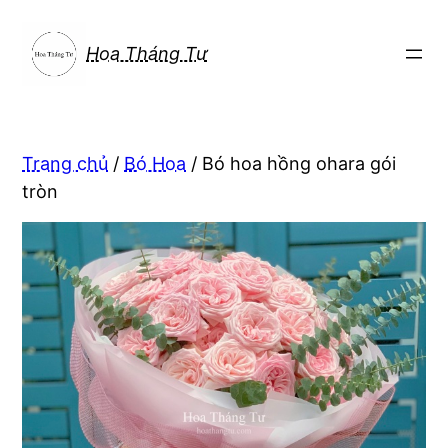
Chuyển
đến
Hoa Tháng Tư
phần
nội
dung
Trang chủ
/
Bó Hoa
/ Bó hoa hồng ohara gói
tròn