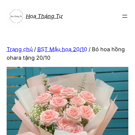
Chuyển
đến
Hoa Tháng Tư
phần
nội
dung
Trang chủ
/
BST Mẫu hoa 20/10
/ Bó hoa hồng
ohara tặng 20/10