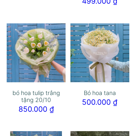
499.000
₫
bó hoa tulip trắng
Bó hoa tana
tặng 20/10
500.000
₫
850.000
₫