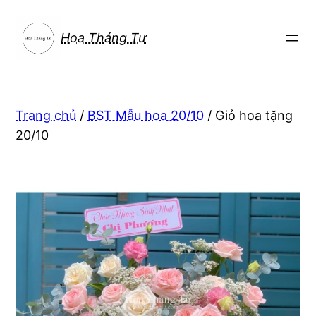
Chuyển
đến
Hoa Tháng Tư
phần
nội
dung
Trang chủ
/
BST Mẫu hoa 20/10
/ Giỏ hoa tặng
20/10