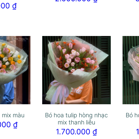
.000
₫
p mix màu
Bó hoa tulip hòng nhạc
Bó h
mix thanh liễu
.000
₫
1.700.000
₫