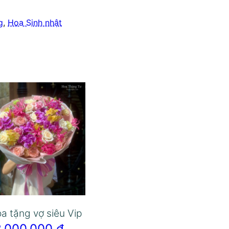
g
,
Hoa Sinh nhật
a tặng vợ siêu Vip
3.000.000
₫