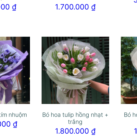
.000
₫
1.700.000
₫
 tím nhuộm
Bó hoa tulip hồng nhạt +
Bó h
trắng
.000
₫
1.800.000
₫