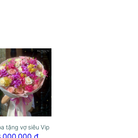
a tặng vợ siêu Vip
3.000.000
₫