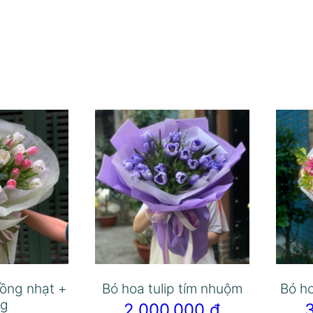
hồng nhạt +
Bó hoa tulip tím nhuộm
Bó ho
ng
2.000.000
₫