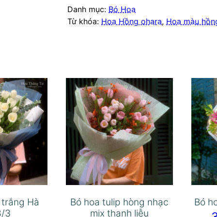
Danh mục:
Bó Hoa
Từ khóa:
Hoa Hồng ohara
,
Hoa màu hồn
p trắng Hà
Bó hoa tulip hòng nhạc
Bó ho
8/3
mix thanh liễu