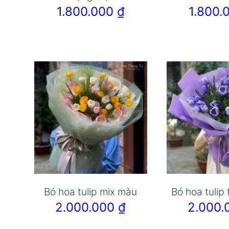
1.800.000
₫
1.800
Bó hoa tulip mix màu
Bó hoa tulip
2.000.000
₫
2.000