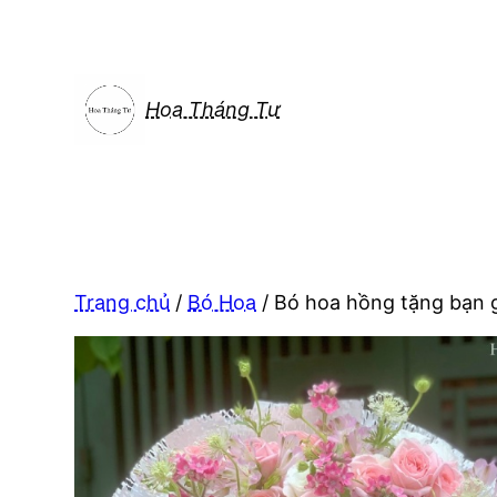
Chuyển
đến
phần
nội
Hoa Tháng Tư
dung
Trang chủ
/
Bó Hoa
/ Bó hoa hồng tặng bạn 