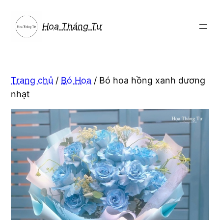
Chuyển
đến
Hoa Tháng Tư
phần
nội
dung
Trang chủ
/
Bó Hoa
/ Bó hoa hồng xanh dương
nhạt