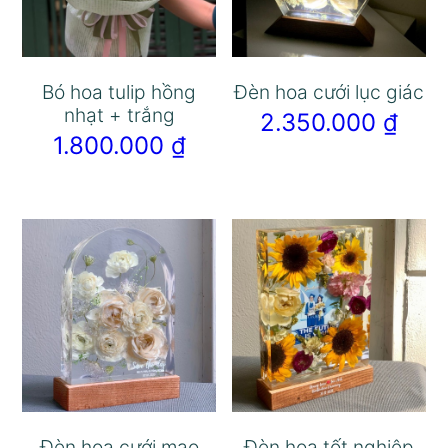
Bó hoa tulip hồng
Đèn hoa cưới lục giác
nhạt + trắng
2.350.000
₫
1.800.000
₫
Đèn hoa cưới mao
Đèn hoa tốt nghiệp