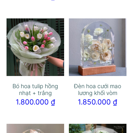
Bó hoa tulip hồng
Đèn hoa cưới mao
nhạt + trắng
lương khối vòm
1.800.000
₫
1.850.000
₫