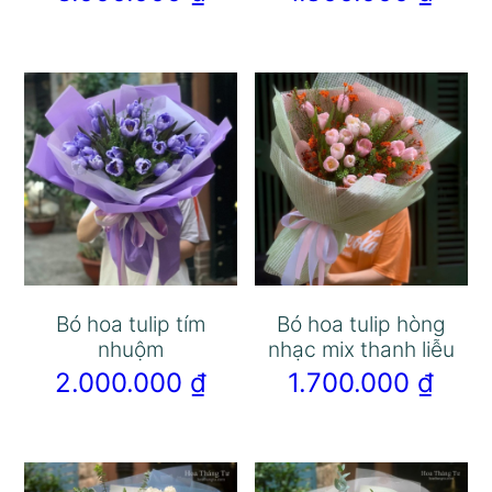
Bó hoa tulip tím
Bó hoa tulip hòng
nhuộm
nhạc mix thanh liễu
2.000.000
₫
1.700.000
₫