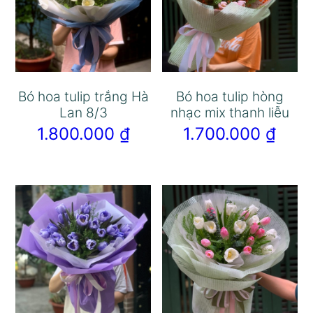
Bó hoa tulip trắng Hà
Bó hoa tulip hòng
Lan 8/3
nhạc mix thanh liễu
1.800.000
₫
1.700.000
₫