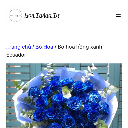
Chuyển
đến
Hoa Tháng Tư
phần
nội
dung
Trang chủ
/
Bó Hoa
/ Bó hoa hồng xanh
Ecuador