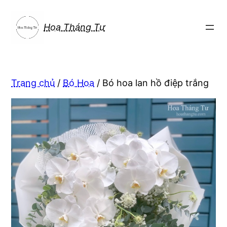
Chuyển
đến
Hoa Tháng Tư
phần
nội
dung
Trang chủ
/
Bó Hoa
/ Bó hoa lan hồ điệp trắng