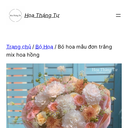
Chuyển
đến
Hoa Tháng Tư
phần
nội
dung
Trang chủ
/
Bó Hoa
/ Bó hoa mẫu đơn trắng
mix hoa hồng