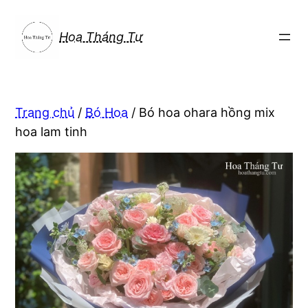
Chuyển
đến
Hoa Tháng Tư
phần
nội
dung
Trang chủ
/
Bó Hoa
/ Bó hoa ohara hồng mix
hoa lam tinh