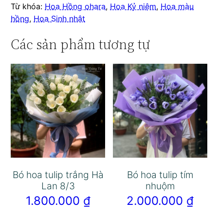
Từ khóa:
Hoa Hồng ohara
,
Hoa Kỷ niệm
,
Hoa màu
hồng
,
Hoa Sinh nhật
Các sản phẩm tương tự
Bó hoa tulip trắng Hà
Bó hoa tulip tím
Lan 8/3
nhuộm
1.800.000
₫
2.000.000
₫