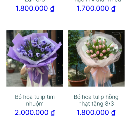
1.800.000
₫
1.700.000
₫
Bó hoa tulip tím
Bó hoa tulip hồng
nhuộm
nhạt tặng 8/3
2.000.000
₫
1.800.000
₫