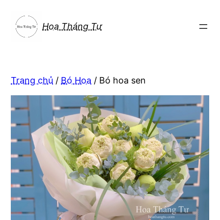
Chuyển
đến
Hoa Tháng Tư
phần
nội
dung
Trang chủ
/
Bó Hoa
/ Bó hoa sen