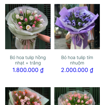
Bó hoa tulip hồng
Bó hoa tulip tím
nhạt + trắng
nhuộm
1.800.000
₫
2.000.000
₫