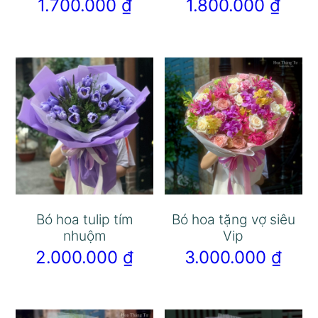
1.700.000
₫
1.800.000
₫
Bó hoa tulip tím
Bó hoa tặng vợ siêu
nhuộm
Vip
2.000.000
₫
3.000.000
₫