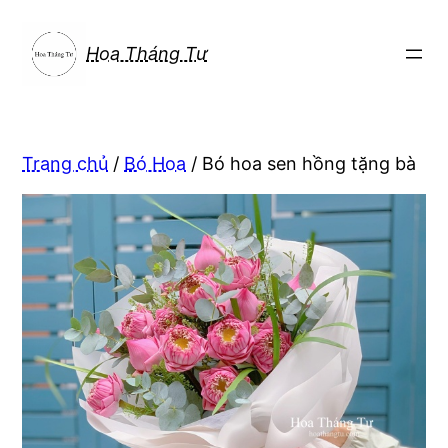
Chuyển
đến
Hoa Tháng Tư
phần
nội
dung
Trang chủ
/
Bó Hoa
/ Bó hoa sen hồng tặng bà