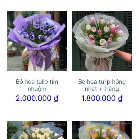
Bó hoa tulip tím
Bó hoa tulip hồng
nhuộm
nhạt + trắng
2.000.000
₫
1.800.000
₫