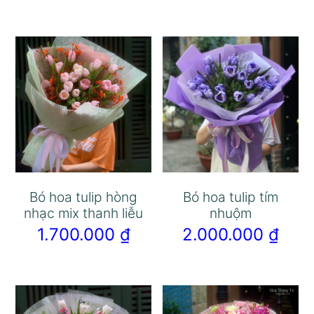
Bó hoa tulip hòng
Bó hoa tulip tím
nhạc mix thanh liễu
nhuộm
1.700.000
₫
2.000.000
₫