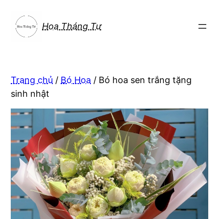
Chuyển
đến
Hoa Tháng Tư
phần
nội
dung
Trang chủ
/
Bó Hoa
/ Bó hoa sen trắng tặng
sinh nhật