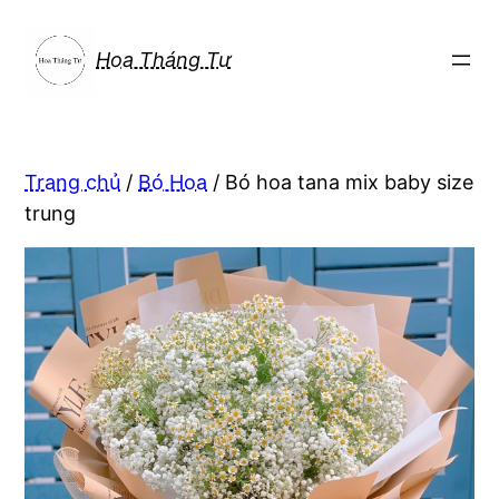
Chuyển
đến
Hoa Tháng Tư
phần
nội
dung
Trang chủ
/
Bó Hoa
/ Bó hoa tana mix baby size
trung