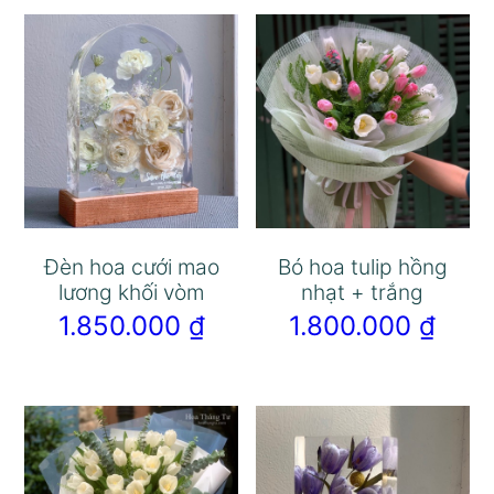
Đèn hoa cưới mao
Bó hoa tulip hồng
lương khối vòm
nhạt + trắng
1.850.000
₫
1.800.000
₫