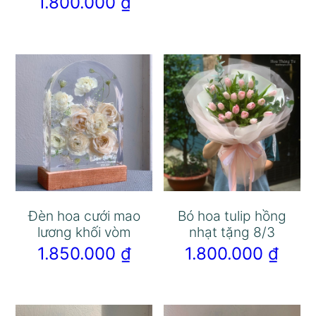
1.800.000
₫
Đèn hoa cưới mao
Bó hoa tulip hồng
lương khối vòm
nhạt tặng 8/3
1.850.000
₫
1.800.000
₫