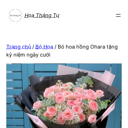
Chuyển
đến
Hoa Tháng Tư
phần
nội
dung
Trang chủ
/
Bó Hoa
/ Bó hoa hồng Ohara tặng
kỷ niệm ngày cưới