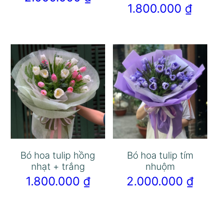
1.800.000
₫
Bó hoa tulip hồng
Bó hoa tulip tím
nhạt + trắng
nhuộm
1.800.000
₫
2.000.000
₫