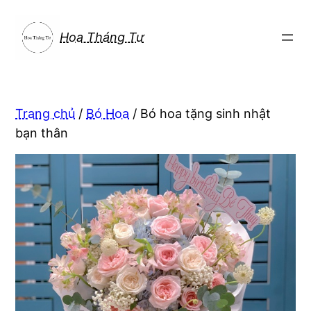
Chuyển
đến
Hoa Tháng Tư
phần
nội
dung
Trang chủ
/
Bó Hoa
/ Bó hoa tặng sinh nhật
bạn thân