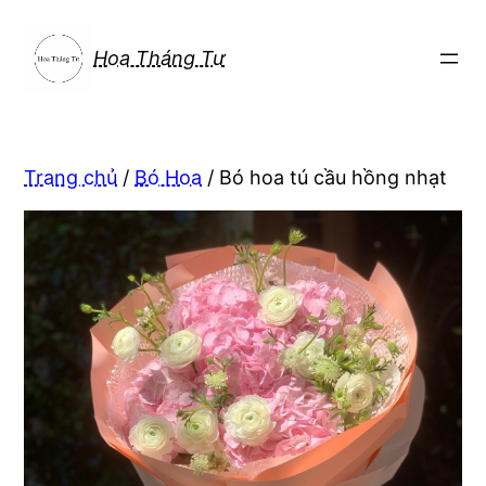
Chuyển
đến
Hoa Tháng Tư
phần
nội
dung
Trang chủ
/
Bó Hoa
/ Bó hoa tú cầu hồng nhạt