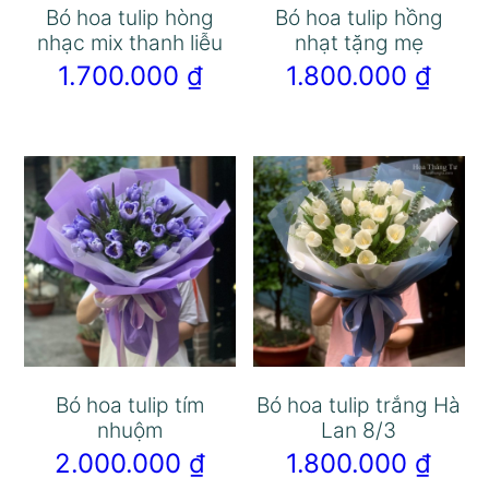
Bó hoa tulip hòng
Bó hoa tulip hồng
nhạc mix thanh liễu
nhạt tặng mẹ
1.700.000
₫
1.800.000
₫
Bó hoa tulip tím
Bó hoa tulip trắng Hà
nhuộm
Lan 8/3
2.000.000
₫
1.800.000
₫