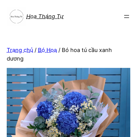
Chuyển
đến
Hoa Tháng Tư
phần
nội
dung
Trang chủ
/
Bó Hoa
/ Bó hoa tú cầu xanh
dương