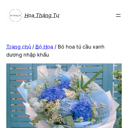
Chuyển
đến
Hoa Tháng Tư
phần
nội
dung
Trang chủ
/
Bó Hoa
/ Bó hoa tú cầu xanh
dương nhập khẩu