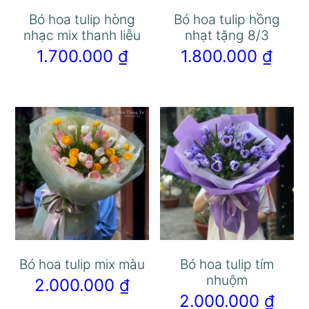
Bó hoa tulip hòng
Bó hoa tulip hồng
nhạc mix thanh liễu
nhạt tặng 8/3
1.700.000
₫
1.800.000
₫
Bó hoa tulip mix màu
Bó hoa tulip tím
nhuộm
2.000.000
₫
2.000.000
₫