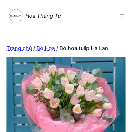
Chuyển
đến
Hoa Tháng Tư
phần
nội
dung
Trang chủ
/
Bó Hoa
/ Bó hoa tulip Hà Lan