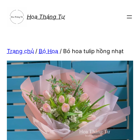
Chuyển
đến
Hoa Tháng Tư
phần
nội
dung
Trang chủ
/
Bó Hoa
/ Bó hoa tulip hồng nhạt