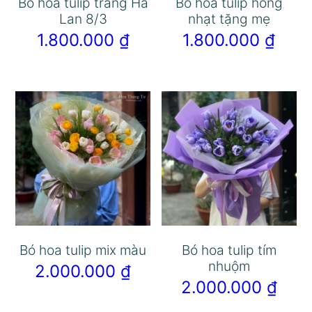
Bó hoa tulip trắng Hà
Bó hoa tulip hồng
Lan 8/3
nhạt tặng mẹ
1.800.000
₫
1.800.000
₫
Bó hoa tulip mix màu
Bó hoa tulip tím
nhuộm
2.000.000
₫
2.000.000
₫