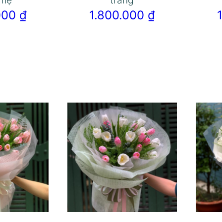
 mẹ
trắng
.000
₫
1.800.000
₫