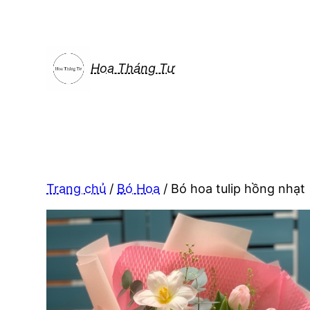
Chuyển
đến
phần
nội
Hoa Tháng Tư
dung
Trang chủ
/
Bó Hoa
/ Bó hoa tulip hồng nhạt