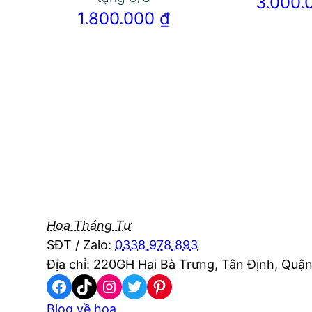
3.000
1.800.000
₫
Hoa Tháng Tư
SĐT / Zalo:
0338 978 893
Địa chỉ: 220GH Hai Bà Trưng, Tân Định, Quận
Facebook
TikTok
Instagram
Twitter
Pinterest
Blog về hoa