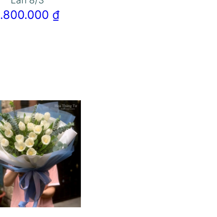
Lan 8/3
1.800.000
₫