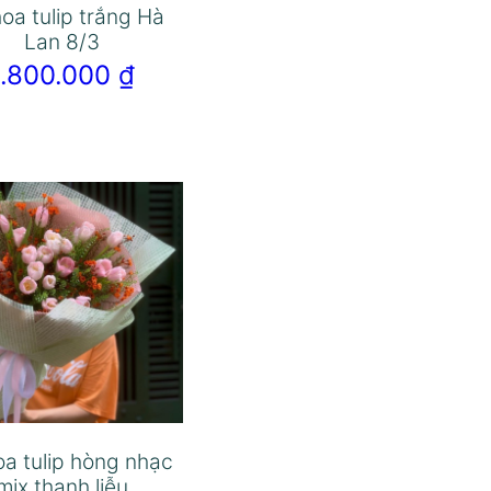
oa tulip trắng Hà
Lan 8/3
1.800.000
₫
oa tulip hòng nhạc
mix thanh liễu