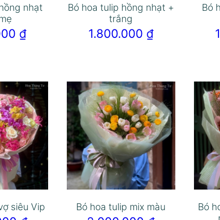
 hồng nhạt
Bó hoa tulip hồng nhạt +
Bó h
 mẹ
trắng
.000
₫
1.800.000
₫
vợ siêu Vip
Bó hoa tulip mix màu
Bó h