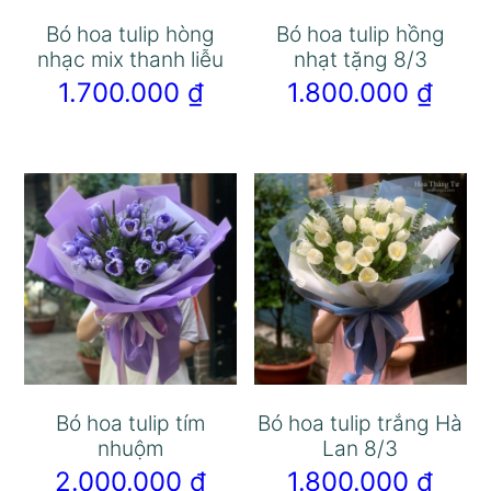
Bó hoa tulip hòng
Bó hoa tulip hồng
nhạc mix thanh liễu
nhạt tặng 8/3
1.700.000
₫
1.800.000
₫
Bó hoa tulip tím
Bó hoa tulip trắng Hà
nhuộm
Lan 8/3
2.000.000
₫
1.800.000
₫