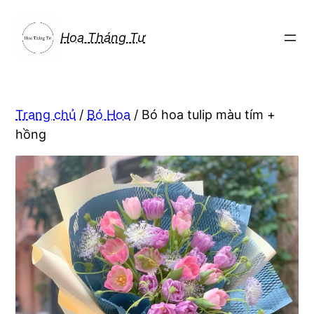
Chuyển
đến
Hoa Tháng Tư
phần
nội
dung
Trang chủ
/
Bó Hoa
/ Bó hoa tulip màu tím +
hồng