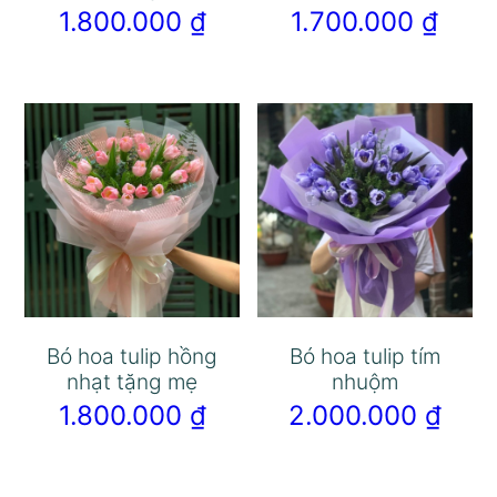
1.800.000
₫
1.700.000
₫
Bó hoa tulip hồng
Bó hoa tulip tím
nhạt tặng mẹ
nhuộm
1.800.000
₫
2.000.000
₫