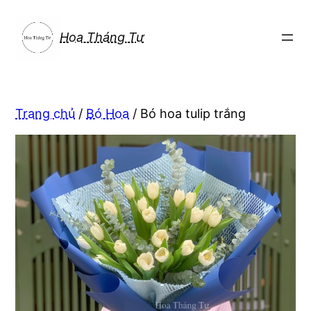
Chuyển
đến
Hoa Tháng Tư
phần
nội
dung
Trang chủ
/
Bó Hoa
/ Bó hoa tulip trắng