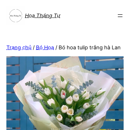
Chuyển
đến
Hoa Tháng Tư
phần
nội
dung
Trang chủ
/
Bó Hoa
/ Bó hoa tulip trắng hà Lan