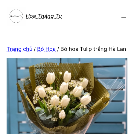
Chuyển
đến
Hoa Tháng Tư
phần
nội
dung
Trang chủ
/
Bó Hoa
/ Bó hoa Tulip trắng Hà Lan