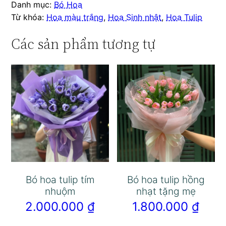
Danh mục:
Bó Hoa
Từ khóa:
Hoa màu trắng
,
Hoa Sinh nhật
,
Hoa Tulip
Các sản phẩm tương tự
Bó hoa tulip tím
Bó hoa tulip hồng
nhuộm
nhạt tặng mẹ
2.000.000
₫
1.800.000
₫