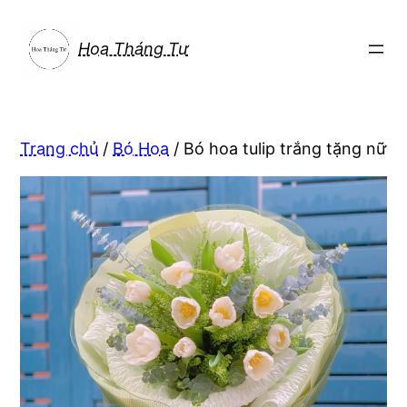
Chuyển
đến
Hoa Tháng Tư
phần
nội
dung
Trang chủ
/
Bó Hoa
/ Bó hoa tulip trắng tặng nữ