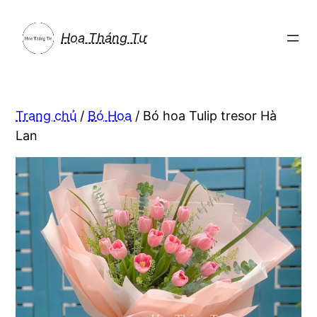
Chuyển
đến
Hoa Tháng Tư
phần
nội
dung
Trang chủ
/
Bó Hoa
/ Bó hoa Tulip tresor Hà
Lan