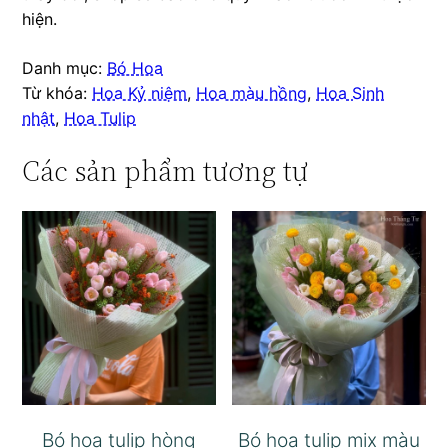
hiện.
Danh mục:
Bó Hoa
Từ khóa:
Hoa Kỷ niệm
,
Hoa màu hồng
,
Hoa Sinh
nhật
,
Hoa Tulip
Các sản phẩm tương tự
Bó hoa tulip hòng
Bó hoa tulip mix màu