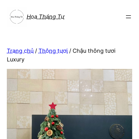
Chuyển
đến
Hoa Tháng Tư
phần
nội
dung
Trang chủ
/
Thông tươi
/ Chậu thông tươi
Luxury