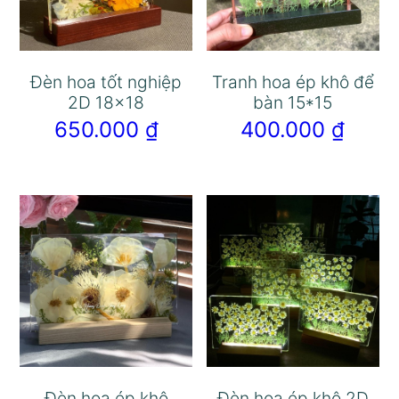
Đèn hoa tốt nghiệp
Tranh hoa ép khô để
2D 18×18
bàn 15*15
650.000
₫
400.000
₫
Đèn hoa ép khô
Đèn hoa ép khô 2D