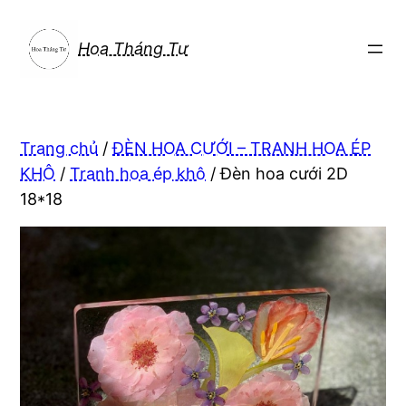
Chuyển
đến
Hoa Tháng Tư
phần
nội
dung
Trang chủ
/
ĐÈN HOA CƯỚI – TRANH HOA ÉP
KHÔ
/
Tranh hoa ép khô
/ Đèn hoa cưới 2D
18*18