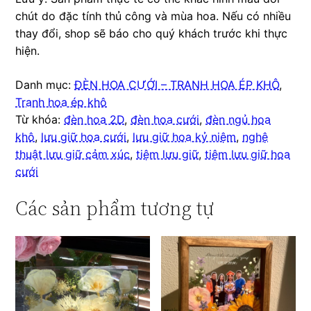
chút do đặc tính thủ công và mùa hoa. Nếu có nhiều
thay đổi, shop sẽ báo cho quý khách trước khi thực
hiện.
Danh mục:
ĐÈN HOA CƯỚI – TRANH HOA ÉP KHÔ
,
Tranh hoa ép khô
Từ khóa:
đèn hoa 2D
,
đèn hoa cưới
,
đèn ngủ hoa
khô
,
lưu giữ hoa cưới
,
lưu giữ hoa kỷ niệm
,
nghệ
thuật lưu giữ cảm xúc
,
tiệm lưu giữ
,
tiệm lưu giữ hoa
cưới
Các sản phẩm tương tự