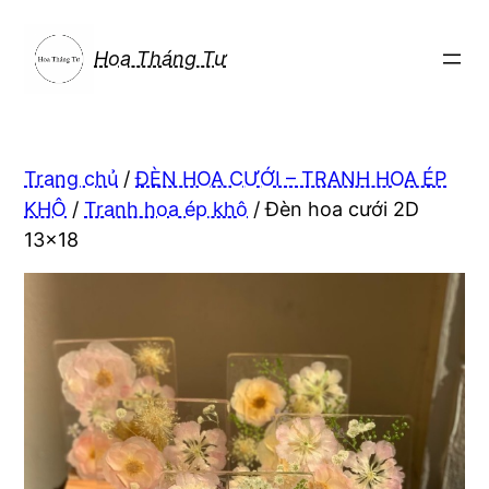
Chuyển
đến
Hoa Tháng Tư
phần
nội
dung
Trang chủ
/
ĐÈN HOA CƯỚI – TRANH HOA ÉP
KHÔ
/
Tranh hoa ép khô
/ Đèn hoa cưới 2D
13×18