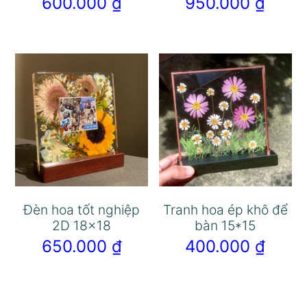
600.000
₫
950.000
₫
Đèn hoa tốt nghiệp
Tranh hoa ép khô để
2D 18×18
bàn 15*15
650.000
₫
400.000
₫