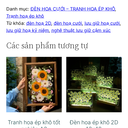
Danh mục:
ĐÈN HOA CƯỚI – TRANH HOA ÉP KHÔ
,
Tranh hoa ép khô
Từ khóa:
đèn hoa 2D
,
đèn hoa cưới
,
lưu giữ hoa cưới
,
lưu giữ hoa kỷ niệm
,
nghệ thuật lưu giữ cảm xúc
Các sản phẩm tương tự
Tranh hoa ép khô tốt
Đèn hoa ép khô 2D