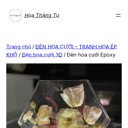
Chuyển
đến
Hoa Tháng Tư
phần
nội
dung
Trang chủ
/
ĐÈN HOA CƯỚI – TRANH HOA ÉP
KHÔ
/
Đèn hoa cưới 3D
/ Đèn hoa cưới Epoxy