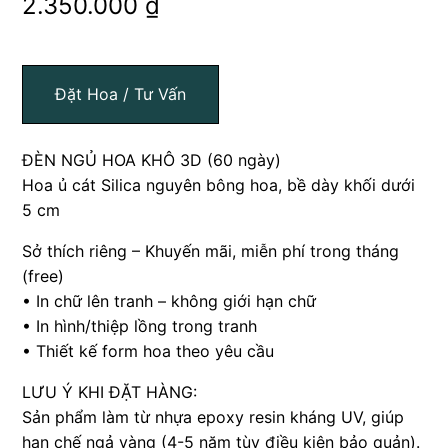
2.350.000
₫
Đặt Hoa / Tư Vấn
ĐÈN NGỦ HOA KHÔ 3D (60 ngày)
Hoa ủ cát Silica nguyên bông hoa, bề dày khối dưới
5 cm
Sở thích riêng – Khuyến mãi, miễn phí trong tháng
(free)
• In chữ lên tranh – không giới hạn chữ
• In hình/thiệp lồng trong tranh
• Thiết kế form hoa theo yêu cầu
LƯU Ý KHI ĐẶT HÀNG:
Sản phẩm làm từ nhựa epoxy resin kháng UV, giúp
hạn chế ngả vàng (4-5 năm tùy điều kiện bảo quản).