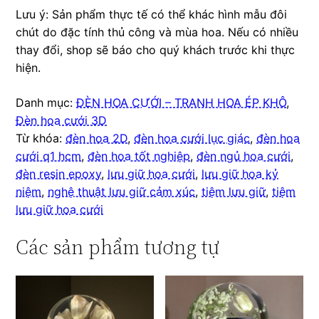
Lưu ý: Sản phẩm thực tế có thể khác hình mẫu đôi
chút do đặc tính thủ công và mùa hoa. Nếu có nhiều
thay đổi, shop sẽ báo cho quý khách trước khi thực
hiện.
Danh mục:
ĐÈN HOA CƯỚI – TRANH HOA ÉP KHÔ
,
Đèn hoa cưới 3D
Từ khóa:
đèn hoa 2D
,
đèn hoa cưới lục giác
,
đèn hoa
cưới q1 hcm
,
đèn hoa tốt nghiệp
,
đèn ngủ hoa cưới
,
đèn resin epoxy
,
lưu giữ hoa cưới
,
lưu giữ hoa kỷ
niệm
,
nghệ thuật lưu giữ cảm xúc
,
tiệm lưu giữ
,
tiệm
lưu giữ hoa cưới
Các sản phẩm tương tự