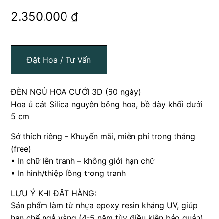
2.350.000
₫
Đặt Hoa / Tư Vấn
ĐÈN NGỦ HOA CƯỚI 3D (60 ngày)
Hoa ủ cát Silica nguyên bông hoa, bề dày khối dưới
5 cm
Sở thích riêng – Khuyến mãi, miễn phí trong tháng
(free)
• In chữ lên tranh – không giới hạn chữ
• In hình/thiệp lồng trong tranh
LƯU Ý KHI ĐẶT HÀNG:
Sản phẩm làm từ nhựa epoxy resin kháng UV, giúp
hạn chế ngả vàng (4-5 năm tùy điều kiện bảo quản).