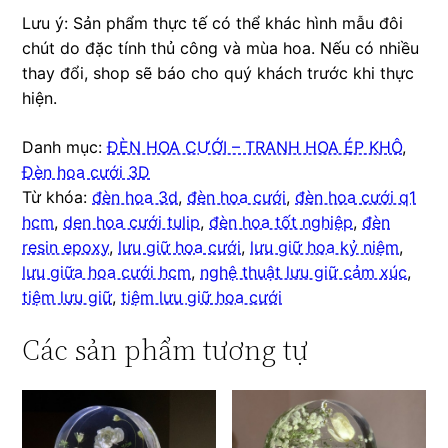
Lưu ý: Sản phẩm thực tế có thể khác hình mẫu đôi
chút do đặc tính thủ công và mùa hoa. Nếu có nhiều
thay đổi, shop sẽ báo cho quý khách trước khi thực
hiện.
Danh mục:
ĐÈN HOA CƯỚI – TRANH HOA ÉP KHÔ
,
Đèn hoa cưới 3D
Từ khóa:
đèn hoa 3d
,
đèn hoa cưới
,
đèn hoa cưới q1
hcm
,
den hoa cưới tulip
,
đèn hoa tốt nghiệp
,
đèn
resin epoxy
,
lưu giữ hoa cưới
,
lưu giữ hoa kỷ niệm
,
lưu giữa hoa cưới hcm
,
nghệ thuật lưu giữ cảm xúc
,
tiệm lưu giữ
,
tiệm lưu giữ hoa cưới
Các sản phẩm tương tự