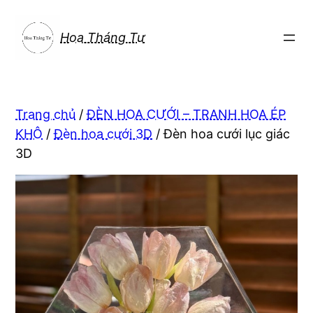
Chuyển
đến
Hoa Tháng Tư
phần
nội
dung
Trang chủ
/
ĐÈN HOA CƯỚI – TRANH HOA ÉP
KHÔ
/
Đèn hoa cưới 3D
/ Đèn hoa cưới lục giác
3D